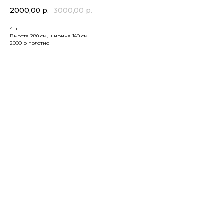
2000,00
р.
3000,00
р.
4 шт
Высота 280 см, ширина 140 см
2000 р полотно