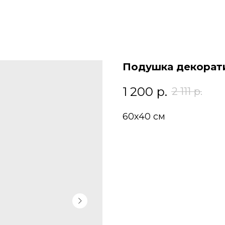
Подушка декорат
1 200
р.
2 111
р.
60х40 см